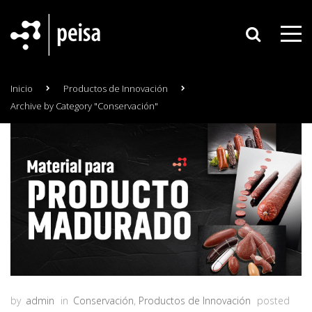
Inicio
Productos de Innovación
Archive by Category "Conservación"
by
admin
in
Conservación
,
Productos de Innovación
posted