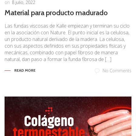
on
8 julio, 2022
Material para producto madurado
Las fundas viscosas de Kalle empiezan y terminan su ciclo
en la asociación con Nature. El punto inicial es la celulosa,
un producto natural derivado de la madera. La celulosa,
con sus aspectos definidos en sus propiedades físicas y
mecánicas, combinado con papel fibroso de manera
natural, dan paso a formar la funda fibrosa de […]
No Comments
READ MORE