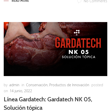
No Comments
READ MORE
by
admin
in
Conservación
,
Productos de Innovación
posted
on
14 junio, 2022
Línea Gardatech: Gardatech NK 05,
Solución tópica