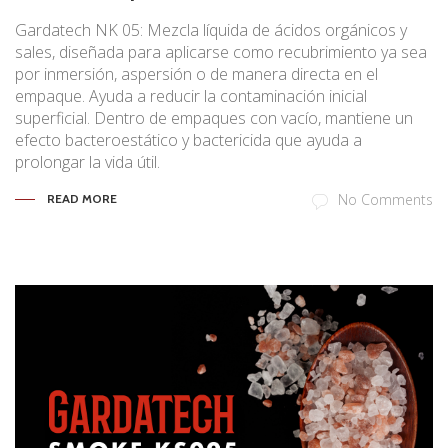
Gardatech NK 05: Mezcla líquida de ácidos orgánicos y
sales, diseñada para aplicarse como recubrimiento ya sea
por inmersión, aspersión o de manera directa en el
empaque. Ayuda a reducir la contaminación inicial
superficial. Dentro de empaques con vacío, mantiene un
efecto bacteroestático y bactericida que ayuda a
prolongar la vida útil.
No Comments
READ MORE