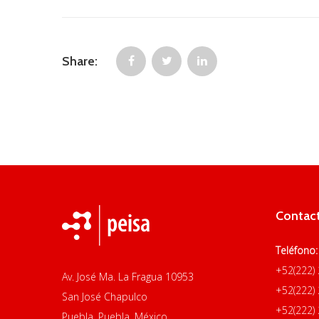
Share:
Contac
Teléfono:
+52(222)
Av. José Ma. La Fragua 10953
+52(222)
San José Chapulco
+52(222)
Puebla, Puebla. México.