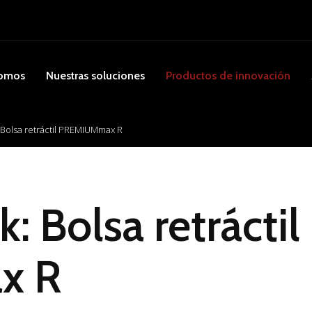
somos
Nuestras soluciones
Productos de innovación
Bolsa retráctil PREMIUMmax R
 Bolsa retráctil
x R