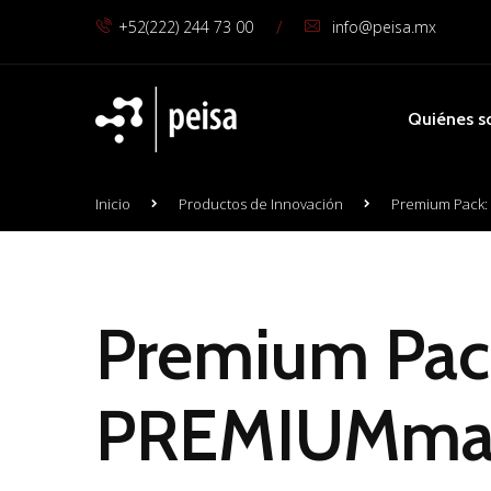
/
+52(222) 244 73 00
info@peisa.mx
Quiénes 
Inicio
Productos de Innovación
Premium Pack: 
Premium Pack:
PREMIUMma