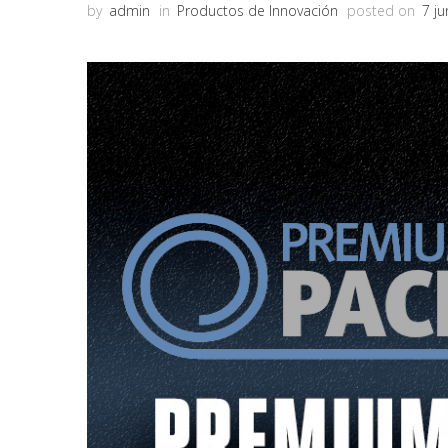
by
admin
in
Productos de Innovación
posted on
7 ju