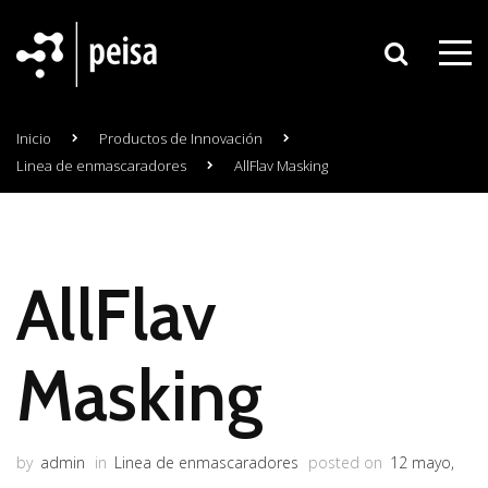
Inicio
Productos de Innovación
Linea de enmascaradores
AllFlav Masking
AllFlav
Masking
by
admin
in
Linea de enmascaradores
posted on
12 mayo,