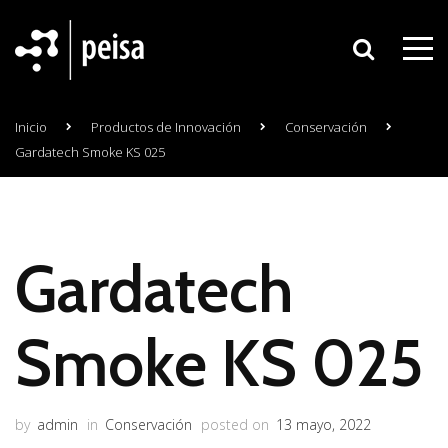
Inicio
Productos de Innovación
Conservación
Gardatech Smoke KS 025
Gardatech
Smoke KS 025
by
admin
in
Conservación
posted on
13 mayo, 2022