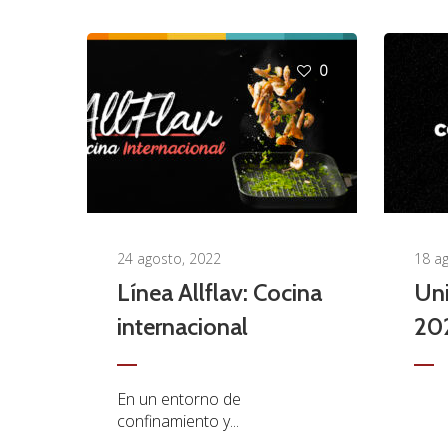
0
24 agosto, 2022
18 a
Línea Allflav: Cocina
Uni
internacional
20
En un entorno de
confinamiento y...