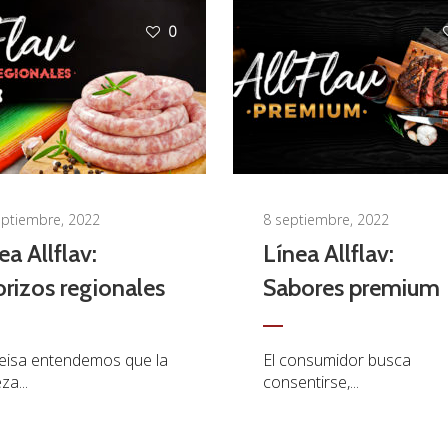
0
eptiembre, 2022
8 septiembre, 2022
ea Allflav:
Línea Allflav:
rizos regionales
Sabores premium
eisa entendemos que la
El consumidor busca
za...
consentirse,...