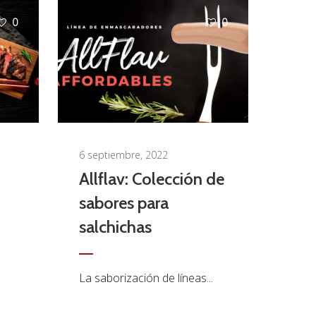
0
0
6 septiembre, 2022
Allflav: Colección de
sabores para
salchichas
La saborización de líneas...