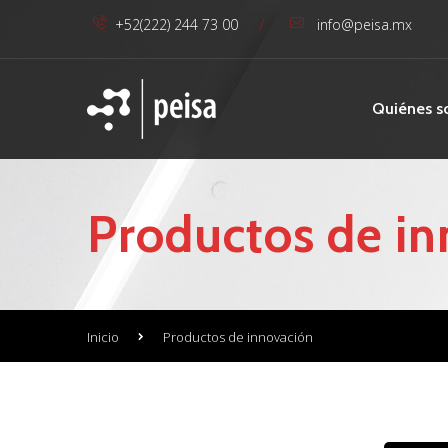
/
+52(222) 244 73 00
info@peisa.mx
Quiénes 
Productos de i
Inicio
Productos de innovación