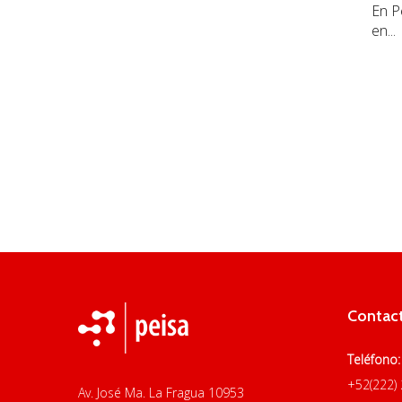
En P
en...
Contac
Teléfono:
+52(222)
Av. José Ma. La Fragua 10953