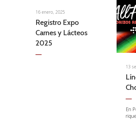
0
16 enero, 2025
Registro Expo
Carnes y Lácteos
2025
13 s
Lín
Cho
En P
rique