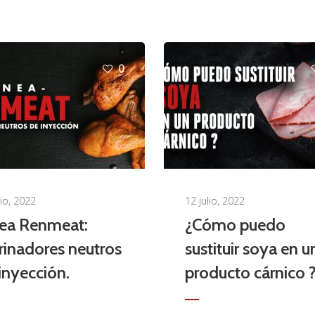
0
lio, 2022
12 julio, 2022
nea Renmeat:
¿Cómo puedo
inadores neutros
sustituir soya en u
inyección.
producto cárnico 