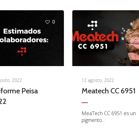
0
gosto, 2022
12 agosto, 2022
forme Peisa
Meatech CC 6951
22
MeaTech CC 6951 es un
pigmento...