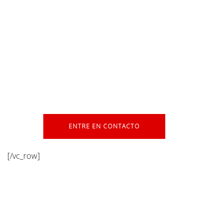
ganadores. Pregunta por
todas nuestras opciones
de acuerdo a tu
necesidad.
ENTRE EN CONTACTO
[/vc_row]