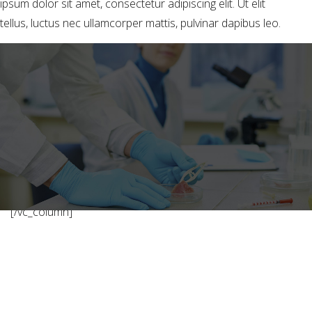
ipsum dolor sit amet, consectetur adipiscing elit. Ut elit
tellus, luctus nec ullamcorper mattis, pulvinar dapibus leo.
[/vc_column]
En Peisa hemos trabajado
en desarrollar una línea
de perfiles de sabores